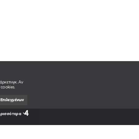
άρκετινγκ. Αν
 cookies.
 Επιλεγμένων
ερισσότερα
 ΑΠΟΡΙΑ!