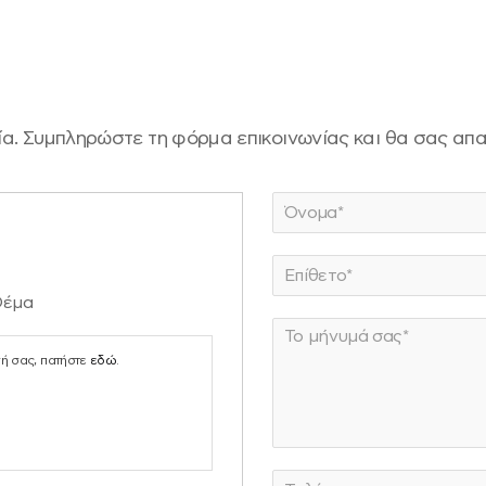
ία. Συμπληρώστε τη φόρμα επικοινωνίας και θα σας α
N
a
m
N
e
a
*
Θέμα
m
P
e
a
*
σή σας, πατήστε
εδώ
.
r
a
g
r
a
p
Τ