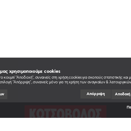
μας χρησιμοποιούμε cookies
ο κουμπί "Αποδοχή", συναινείς στη χρήση cookies για σκοπούς στατιστικής και μ
 επιλογή "Απόρριψη", συναινείς μόνο για τη χρήση των αναγκαίων & λειτουργικών
Απόρριψη
ων
Αποδοχή
Π
Ε ΕΔΩ
ΓΙΑ ΝΑ ΣΑΣ ΛΥΣΟΥΜΕ ΚΑΘΕ