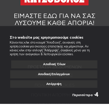
ΕΙΜΑΣΤΕ ΕΔΩ
ΓΙΑ ΝΑ ΣΑΣ
ΛΥΣΟΥΜΕ ΚΑΘΕ ΑΠΟΡΙΑ!
Στο website μας χρησιμοποιούμε cookies
Κάνοντας κλικ στο κουμπί "Αποδοχή", συναινείς στη
χρήση cookies για σκοπούς στατιστικής και μάρκετινγκ. Αν
κάνεις κλικ στην επιλογή "Απόρριψη", συναινείς μόνο για τη
χρήση των αναγκαίων & λειτουργικών cookies.
Αποδοχή Όλων
ΠΡΟΣΤΑΣΙΑ ΔΕΔΟΜΕΝΩΝ
Αποδοχή Επιλεγμένων
ΠΟΛΙΤΙΚΉ ΧΡΉΣΗΣ
Απόρριψη
ΠΟΛΙΤΙΚΉ COOKIES
ΠΟΛΙΤΙΚΉ ΑΠΟΡΡΉΤΟΥ
Περισσότερα
ΠΟΛΙΤΙΚΉ ΑΣΦΆΛΕΙΑΣ ΠΛΗΡΟΦΟΡΙΏΝ