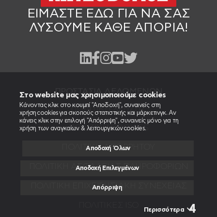
ΕΙΜΑΣΤΕ ΕΔΩ
ΓΙΑ ΝΑ ΣΑΣ
ΛΥΣΟΥΜΕ ΚΑΘΕ ΑΠΟΡΙΑ!
ΠΡΟΣΤΑΣΙΑ ΔΕΔΟΜΕΝΩΝ
Στο website μας χρησιμοποιούμε cookies
Κάνοντας κλικ στο κουμπί "Αποδοχή", συναινείς στη
ΠΟΛΙΤΙΚΉ ΧΡΉΣΗΣ
χρήση cookies για σκοπούς στατιστικής και μάρκετινγκ. Αν
κάνεις κλικ στην επιλογή "Απόρριψη", συναινείς μόνο για τη
ΠΟΛΙΤΙΚΉ COOKIES
χρήση των αναγκαίων & λειτουργικών cookies.
ΠΟΛΙΤΙΚΉ ΑΠΟΡΡΉΤΟΥ
Αποδοχή Όλων
ΠΟΛΙΤΙΚΉ ΑΣΦΆΛΕΙΑΣ ΠΛΗΡΟΦΟΡΙΏΝ
Αποδοχή Επιλεγμένων
ΠΟΛΙΤΙΚΉ ΕΠΙΧΕΙΡΗΣΙΑΚΉ ΣΥΝΈΧΕΙΑΣ
Απόρριψη
ΠΟΛΙΤΙΚΕΣ ISO
Περισσότερα